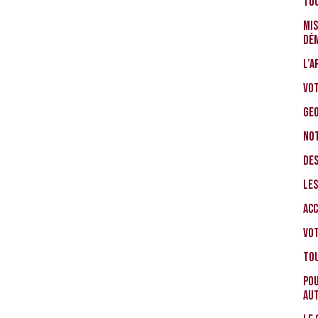
TOU
Mis
Dém
L’a
Vot
GEO
Not
Des
Le
Acc
Vot
Tou
Pou
au