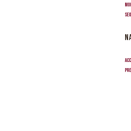
Mo
SE
N
Acc
Pr