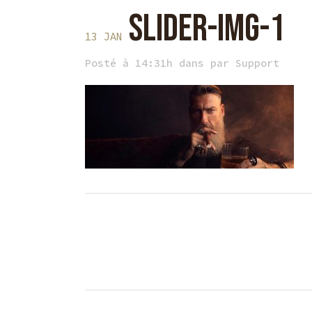
SLIDER-IMG-1
13 JAN
Posté à 14:31h
dans
par
Support