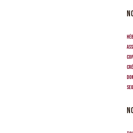
N
Hé
Ass
Co
Cr
Do
SE
N