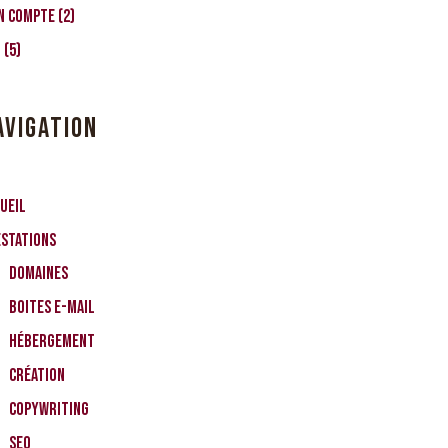
n compte
(2)
O
(5)
AVIGATION
ueil
estations
Domaines
Boites e-mail
Hébergement
Création
CopyWriting
SEO