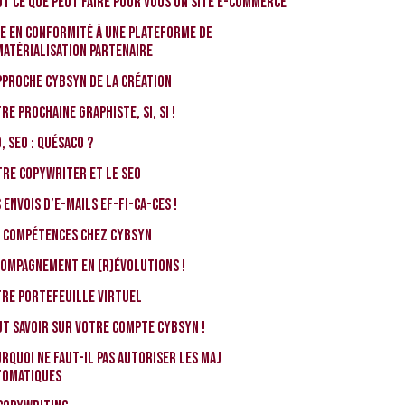
T ce que PEUT faire pour vous un site e-commerce
e en conformité à une Plateforme de
atérialisation Partenaire
pproche CybSyn de la Création
re prochaine graphiste, si, si !
, SEO : Quésaco ?
re Copywriter et le SEO
 envois d’e-mails EF-FI-CA-CES !
s compétences chez CybSyn
ompagnement en (r)évolutions !
re portefeuille virtuel
t savoir sur votre compte CybSyn !
rquoi ne faut-il pas autoriser les MAJ
tomatiques