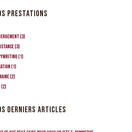
OS PRESTATIONS
3
bergement
3
produits
3
istance
3
produits
1
pyWriting
1
produit
1
éation
1
produit
2
maine
2
produits
2
O
2
produits
OS DERNIERS ARTICLES