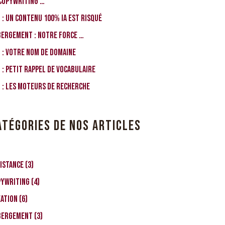
Copywriting …
 : Un contenu 100% IA est risqué
bergement : notre force …
 : votre nom de domaine
 : petit rappel de vocabulaire
 : les moteurs de recherche
ATÉGORIES DE NOS ARTICLES
istance
(3)
pywriting
(4)
éation
(6)
bergement
(3)