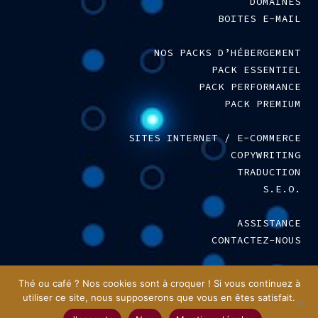
DOMAINES
BOITES E-MAIL
NOS PACKS D’HÉBERGEMENT
PACK ESSENTIEL
PACK PERFORMANCE
PACK PREMIUM
SITES INTERNET / E-COMMERCE
COPYWRITING
TRADUCTION
S.E.O.
ASSISTANCE
CONTACTEZ-NOUS
MENTIONS LÉGALES
–
C.G.V.
Thé ou café ? Nos cookies sont à croquer ! Si vous continuez à
utiliser ce site, nous supposerons que vous en êtes satisfait.