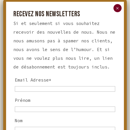
Nous souhaitons vous
×
parler à nouveau de
RECEVEZ NOS NEWSLETTERS
l’intérêt et la chance
Si et seulement si vous souhaitez
de pouvoir travailler
recevoir des nouvelles de nous. Nous ne
avec un « Copywriter »
nous amusons pas à spamer nos clients,
(un Rédacteur, en
nous avons le sens de l’humour. Et si
français) digne de ce
vous ne voulez plus nous lire, un lien
nom.
de désabonnement est toujours inclus.
Email Adresse*
Lire la suite
Prénom
1
2
3
Nom