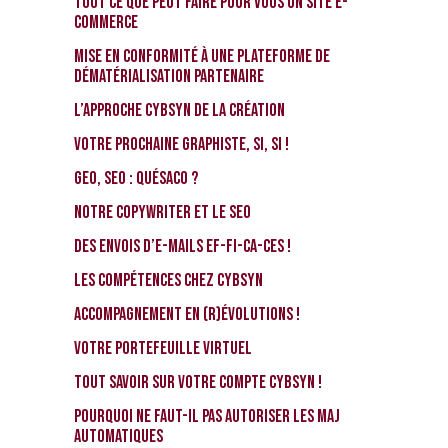
TOUT ce que PEUT faire pour vous un site e-
commerce
Mise en conformité à une Plateforme de
Dématérialisation Partenaire
L’approche CybSyn de la Création
Votre prochaine graphiste, si, si !
GEO, SEO : Quésaco ?
Notre Copywriter et le SEO
Des envois d’e-mails EF-FI-CA-CES !
Les compétences chez CybSyn
Accompagnement en (r)évolutions !
Votre portefeuille virtuel
Tout savoir sur votre compte CybSyn !
Pourquoi ne faut-il pas autoriser les MAJ
automatiques