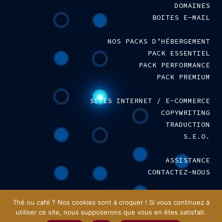
DOMAINES
BOITES E-MAIL
NOS PACKS D’HÉBERGEMENT
PACK ESSENTIEL
PACK PERFORMANCE
PACK PREMIUM
SITES INTERNET / E-COMMERCE
COPYWRITING
TRADUCTION
S.E.O.
ASSISTANCE
CONTACTEZ-NOUS
MENTIONS LÉGALES
–
C.G.V.
Thé ou café ? Nos cookies sont à croquer ! Si vous continuez à
utiliser ce site, nous supposerons que vous en êtes satisfait.