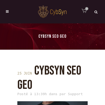
0
CYBSYN SEO GEO
CYBSYN SEO
25 JUIN
GEO
Posté à 13:39h
dans
par
Support