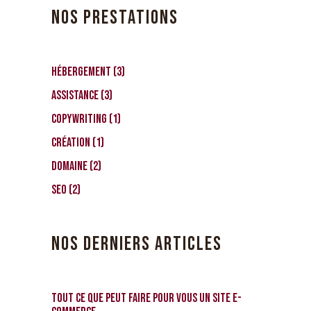
NOS PRESTATIONS
3
Hébergement
3
produits
3
Assistance
3
produits
1
CopyWriting
1
produit
1
Création
1
produit
2
Domaine
2
produits
2
SEO
2
produits
NOS DERNIERS ARTICLES
TOUT ce que PEUT faire pour vous un site e-