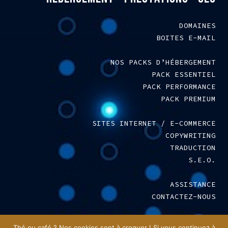
DOMAINES
BOITES E-MAIL
NOS PACKS D’HÉBERGEMENT
PACK ESSENTIEL
PACK PERFORMANCE
PACK PREMIUM
SITES INTERNET / E-COMMERCE
COPYWRITING
TRADUCTION
S.E.O.
ASSISTANCE
CONTACTEZ-NOUS
MENTIONS LÉGALES
–
C.G.V.
Thé ou café ? Nos cookies sont à croquer ! Si vous continuez à