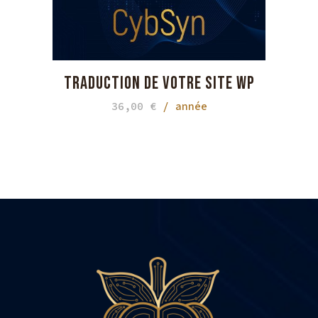
du
produit
TRADUCTION DE VOTRE SITE WP
36,00
€
/ année