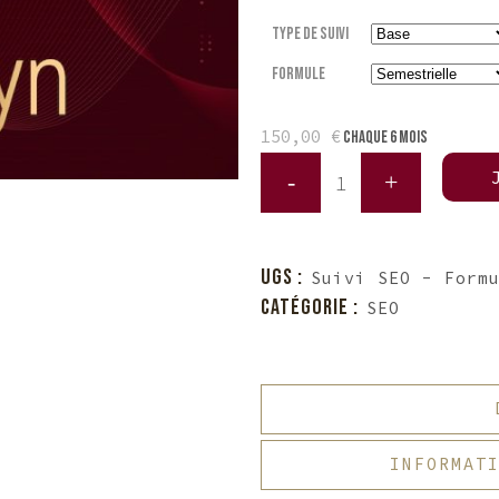
Type de suivi
Formule
150,00
€
chaque 6 mois
Quantité
Suivi
SEO
UGS :
Suivi SEO - Form
CATÉGORIE :
SEO
INFORMAT